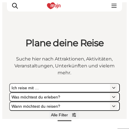
Plane deine Reise
Erlebnisse
Städte und Regionen
Suche hier nach Attraktionen, Aktivitäten,
Events
Veranstaltungen, Unterkünften und vielem
Übernachtung
mehr.
Plane deine Reise
Ich reise mit …
Booking
Was möchtest du erleben?
Wann möchtest du reisen?
Alle Filter