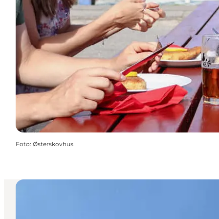
Foto
:
Østerskovhus