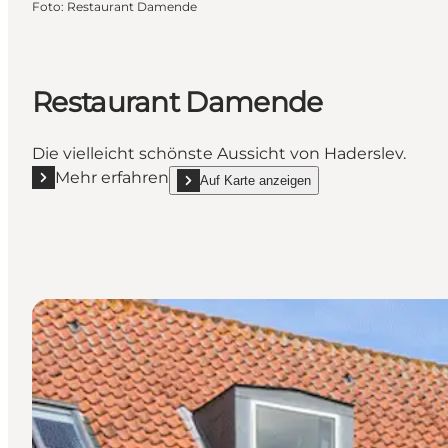
Foto
:
Restaurant Damende
Restaurant Damende
Die vielleicht schönste Aussicht von Haderslev.
Mehr erfahren
Auf Karte anzeigen
Mehr erfahren "Restaurant Damende"
show Restaurant Damende on_map