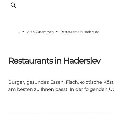
■
■
…
Aktiv Zusammen
Restaurants in Haderslev
Gemeinsam aktiv
Geschichte
Natur
Restaurants in Haderslev
Übernachtung
Veranstaltungen
Information
Burger, gesundes Essen, Fisch, exotische Kös
am besten zu Ihnen passt. In der folgenden 