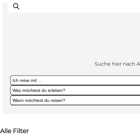
Erlebnisse
Städte und Regionen
Suche hier nach A
Events
Übernachtung
Ich reise mit …
Plane deine Reise
Was möchtest du erleben?
Booking
Wann möchtest du reisen?
Ich reise mit …
Was möchtest du erleben?
Wann möchtest du reisen?
Alle Filter