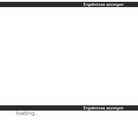
Zeitraum auswählen
Ergebnisse anzeigen
Kinder
Freunde
Mein Geschäft
Mein Partner
loading...
Mir selbst
Ergebnisse anzeigen
Ergebnisse anzeigen
loading...
loading...
Ergebnisse anzeigen
loading...