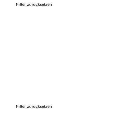
Filter zurücksetzen
Am beliebtesten
Sortieren nach
:
Filter zurücksetzen
Filter zurücksetzen
Filter zurücksetzen