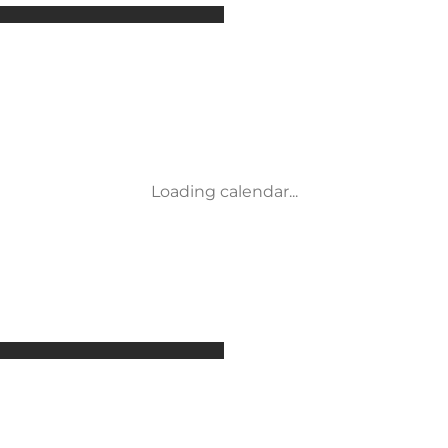
Attraktionen
Unterkünfte
Aktivitäten
Veranstaltungen
Restaurants
Transport
Service und Informationen
Loading calendar...