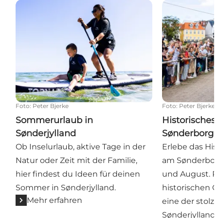
Sommerurlaub in Sønderjylland
Historisches 
Foto
:
Peter Bjerke
Foto
:
Peter Bjerke
Sommerurlaub in
Historisches
Sønderjylland
Sønderborg
Ob Inselurlaub, aktive Tage in der
Erlebe das His
Natur oder Zeit mit der Familie,
am Sønderborg 
hier findest du Ideen für deinen
und August. R
Sommer in Sønderjylland.
historischen 
Mehr erfahren
eine der stolz
Sønderjylland