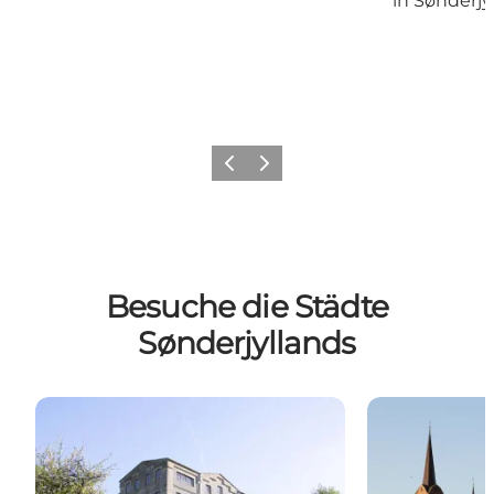
in Sønderjy
Zurück
Weiter
Besuche die Städte
Sønderjyllands
Haderslev
Sønderborg