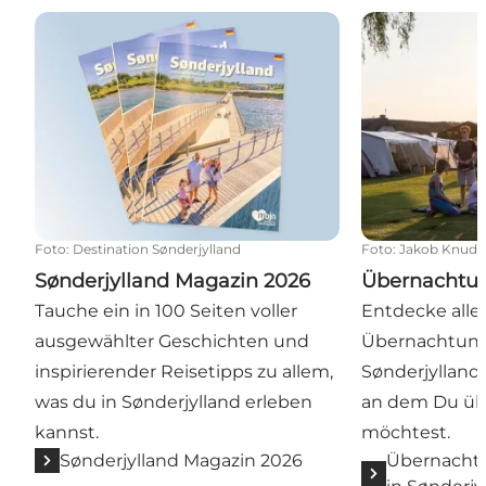
Sønderjylland Magazin 2026
Übernachtun
Foto
:
Destination Sønderjylland
Foto
:
Jakob Knuds
Sønderjylland Magazin 2026
Übernachtu
Tauche ein in 100 Seiten voller
Entdecke alle
ausgewählter Geschichten und
Übernachtung
inspirierender Reisetipps zu allem,
Sønderjylland 
was du in Sønderjylland erleben
an dem Du üb
kannst.
möchtest.
Sønderjylland Magazin 2026
Übernacht