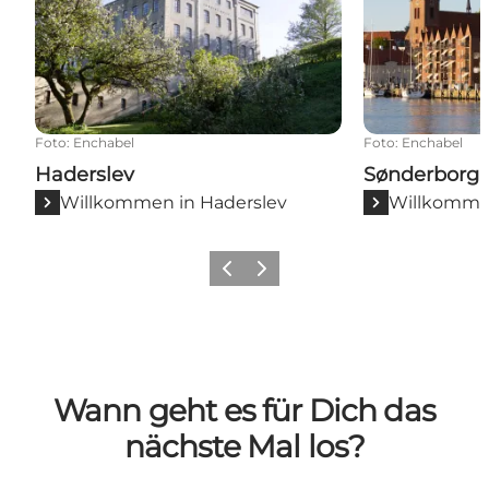
Foto
:
Enchabel
Foto
:
Enchabel
Haderslev
Sønderborg
Willkommen in Haderslev
Willkomme
Zurück
Weiter
Wann geht es für Dich das
nächste Mal los?