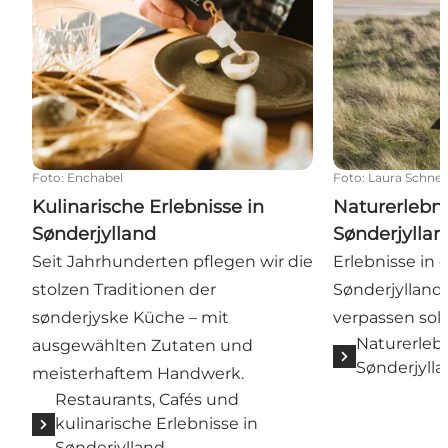
Foto
:
Enchabel
Foto
:
Laura Schnei
Kulinarische Erlebnisse in
Naturerlebni
Sønderjylland
Sønderjyllan
Seit Jahrhunderten pflegen wir die
Erlebnisse in 
stolzen Traditionen der
Sønderjyllands
sønderjyske Küche – mit
verpassen soll
Naturerlebn
ausgewählten Zutaten und
Sønderjyll
meisterhaftem Handwerk.
Restaurants, Cafés und
kulinarische Erlebnisse in
Sønderjylland