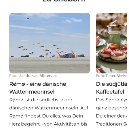
Rømø - eine dänische Wattenmeerinsel
Die südjütländ
Foto
:
Sandra van Bijsterveld
Foto
:
Peter Bjerke
Rømø - eine dänische
Die südjütlä
Wattenmeerinsel
Kaffeetafel
Rømø ist die südlichste der
Das Sønderjysk
dänischen Wattenmeerinseln. Auf
ganz besonder
Rømø findest Du alles, was Dein
Du einer der 
Herz begehrt - von Aktivitäten bis
Traditionen S