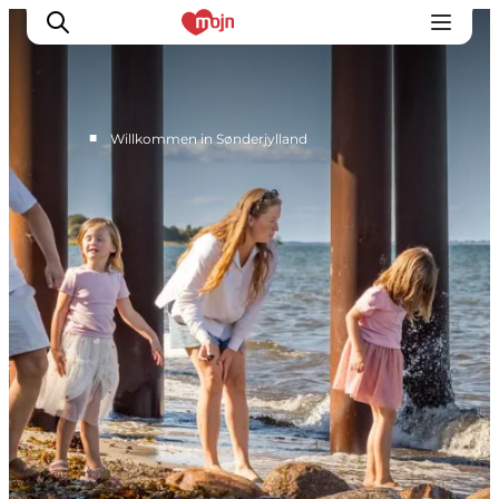
■
Willkommen in Sønderjylland
Erlebnisse
Städte und Regionen
Events
Übernachtung
Plane deine Reise
Booking