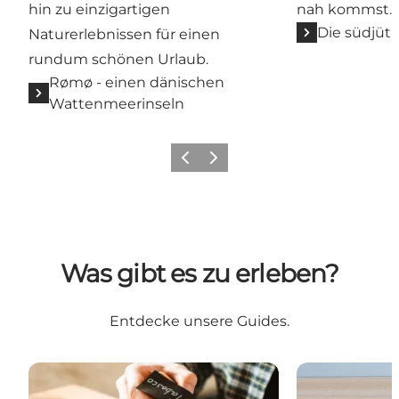
hin zu einzigartigen
nah kommst.
Die südjütl
Naturerlebnissen für einen
rundum schönen Urlaub.
Rømø - einen dänischen
Wattenmeerinseln
Zurück
Weiter
Was gibt es zu erleben?
Entdecke unsere Guides.
Kulinarische Erlebnisse in Sønderjylland
Naturerlebniss