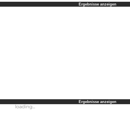
Zeitraum auswählen
Ergebnisse anzeigen
Kinder
Freunde
Mein Geschäft
Mein Partner
loading...
Mir selbst
Ergebnisse anzeigen
Ergebnisse anzeigen
loading...
loading...
Ergebnisse anzeigen
loading...