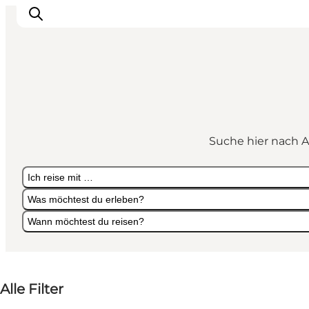
Erlebnisse
Städte und Regionen
Suche hier nach A
Events
Übernachtung
Ich reise mit …
Plane deine Reise
Was möchtest du erleben?
Booking
Wann möchtest du reisen?
Ich reise mit …
Was möchtest du erleben?
Wann möchtest du reisen?
Alle Filter