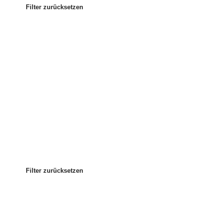
Filter zurücksetzen
Am beliebtesten
Sortieren nach
:
Filter zurücksetzen
Filter zurücksetzen
Filter zurücksetzen