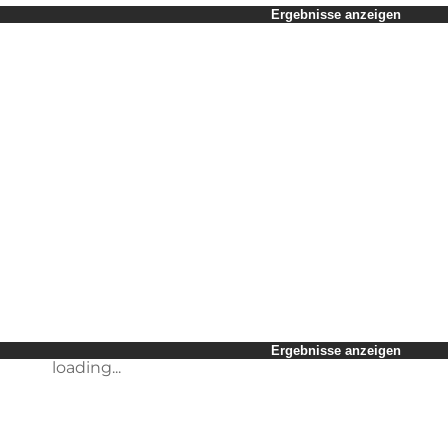
Zeitraum auswählen
Ergebnisse anzeigen
Kinder
Freunde
Mein Geschäft
Mein Partner
loading...
Mir selbst
Ergebnisse anzeigen
Ergebnisse anzeigen
loading...
loading...
Ergebnisse anzeigen
loading...