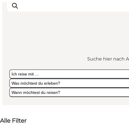
Erlebnisse
Städte und Regionen
Suche hier nach A
Events
Übernachtung
Ich reise mit …
Plane deine Reise
Was möchtest du erleben?
Booking
Wann möchtest du reisen?
Ich reise mit …
Was möchtest du erleben?
Wann möchtest du reisen?
Alle Filter