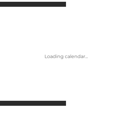
Attraktionen
Unterkünfte
Aktivitäten
Veranstaltungen
Restaurants
Transport
Service und Informationen
Loading calendar...