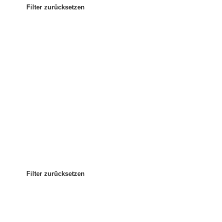
Filter zurücksetzen
Am beliebtesten
Sortieren nach
:
Filter zurücksetzen
Filter zurücksetzen
Filter zurücksetzen