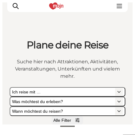
Plane deine Reise
Erlebnisse
Städte und Regionen
Suche hier nach Attraktionen, Aktivitäten,
Events
Veranstaltungen, Unterkünften und vielem
Übernachtung
mehr.
Plane deine Reise
Ich reise mit …
Booking
Was möchtest du erleben?
Wann möchtest du reisen?
Alle Filter