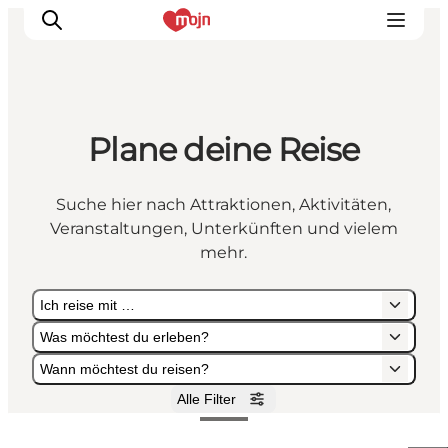
Plane deine Reise
Erlebnisse
Städte und Regionen
Suche hier nach Attraktionen, Aktivitäten,
Events
Veranstaltungen, Unterkünften und vielem
Übernachtung
mehr.
Plane deine Reise
Ich reise mit …
Booking
Was möchtest du erleben?
Wann möchtest du reisen?
Alle Filter