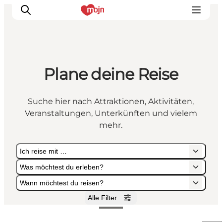
Plane deine Reise
Erlebnisse
Städte und Regionen
Suche hier nach Attraktionen, Aktivitäten,
Events
Veranstaltungen, Unterkünften und vielem
Übernachtung
mehr.
Plane deine Reise
Ich reise mit …
Booking
Was möchtest du erleben?
Wann möchtest du reisen?
Alle Filter