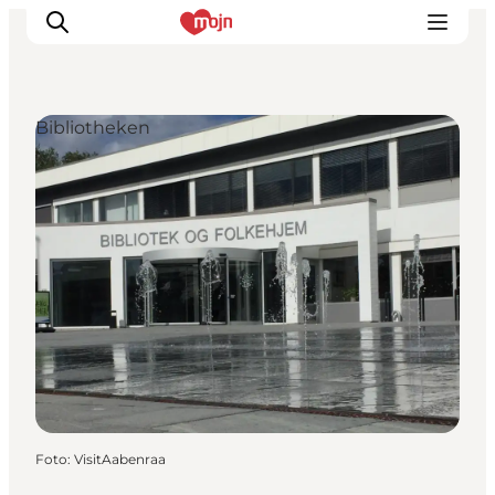
Bibliotheken
Erlebnisse
Städte und Regionen
Events
Übernachtung
Plane deine Reise
Booking
Foto
:
VisitAabenraa