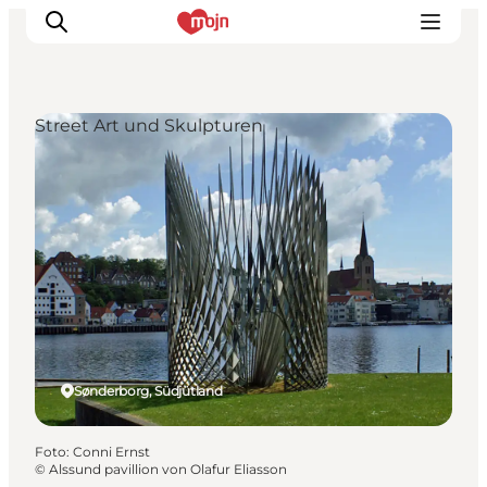
Street Art und Skulpturen
Erlebnisse
Städte und Regionen
Events
Übernachtung
Plane deine Reise
Booking
Sønderborg, Südjütland
Foto
:
Conni Ernst
©
Alssund pavillion von Olafur Eliasson