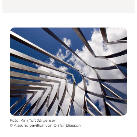
Foto
:
Kim Toft Jørgensen
©
Alssund pavillion von Olafur Eliasson