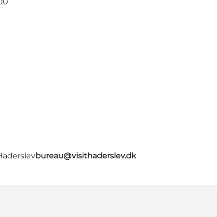
.00
Haderslev
bureau@visithaderslev.dk