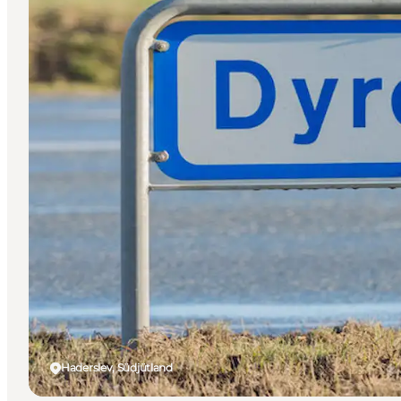
Haderslev, Südjütland