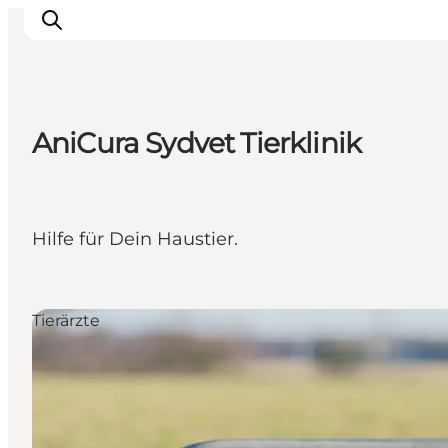
AniCura Sydvet Tierklinik
Erlebnisse
Städte und Regionen
Events
Hilfe für Dein Haustier.
Übernachtung
Plane deine Reise
Booking
Tierärzte