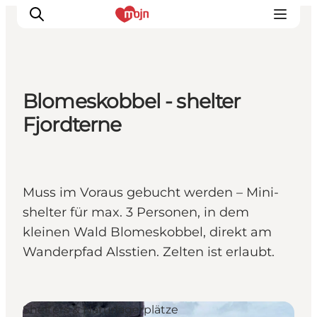
Blomeskobbel - shelter
Erlebnisse
Fjordterne
Städte und Regionen
Events
Übernachtung
Muss im Voraus gebucht werden – Mini-
Plane deine Reise
shelter für max. 3 Personen, in dem
Booking
kleinen Wald Blomeskobbel, direkt am
Wanderpfad Alsstien. Zelten ist erlaubt.
Shelters & Naturlagerplätze