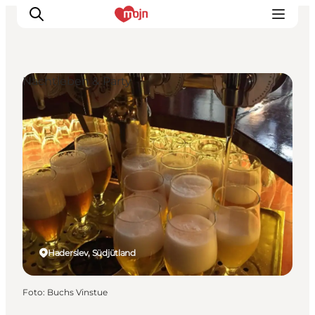
Nachtleben & Party
Erlebnisse
Städte und Regionen
Events
Übernachtung
Plane deine Reise
Booking
Haderslev, Südjütland
Foto
:
Buchs Vinstue