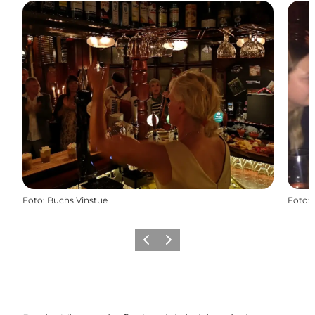
Foto
:
Buchs Vinstue
Foto
:
Zurück
Weiter