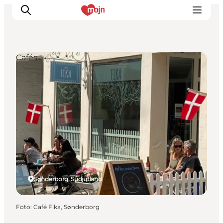
Cafés
Erlebnisse
Städte und Regionen
Events
Übernachtung
Plane deine Reise
Booking
Sønderborg, Südjütland
Foto
:
Café Fika, Sønderborg