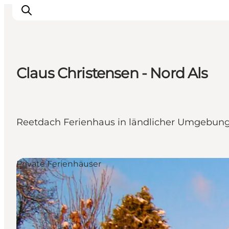
Claus Christensen - Nord Als
Erlebnisse
Städte und Regionen
Events
Reetdach Ferienhaus in ländlicher Umgebung 
Übernachtung
Plane deine Reise
Booking
Private Ferienhäuser