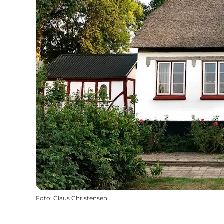
Foto
:
Claus Christensen