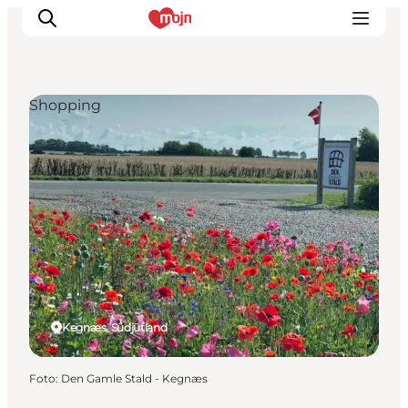
Shopping
Erlebnisse
Städte und Regionen
Events
Übernachtung
Plane deine Reise
Booking
Kegnæs, Südjütland
Foto
:
Den Gamle Stald - Kegnæs