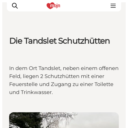
Die Tandslet Schutzhütten
Erlebnisse
Städte und Regionen
Events
In dem Ort Tandslet, neben einem offenen
Übernachtung
Feld, liegen 2 Schutzhütten mit einer
Plane deine Reise
Feuerstelle und Zugang zu einer Toilette
Booking
und Trinkwasser.
Shelters & Naturlagerplätze