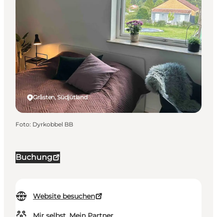
Gråsten, Südjütland
Foto
:
Dyrkobbel BB
Buchung
Website besuchen
Mir selbst, Mein Partner