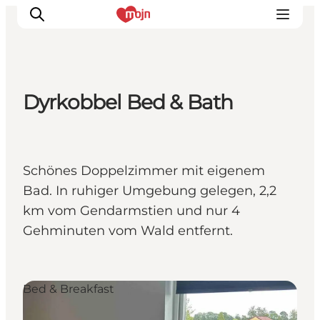
Dyrkobbel Bed & Bath
Erlebnisse
Städte und Regionen
Events
Schönes Doppelzimmer mit eigenem
Übernachtung
Bad. In ruhiger Umgebung gelegen, 2,2
Plane deine Reise
km vom Gendarmstien und nur 4
Booking
Gehminuten vom Wald entfernt.
Bed & Breakfast