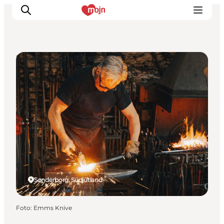
Sonstige Aktivitäten
Erlebnisse
Städte und Regionen
Events
Übernachtung
Plane deine Reise
Booking
Sønderborg, Südjütland
Foto
:
Emms Knive