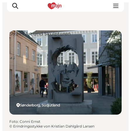
Street Art und Skulpturen
Erlebnisse
Städte und Regionen
Events
Übernachtung
Plane deine Reise
Booking
Sønderborg, Südjütland
Foto
:
Conni Ernst
©
Erindringsstykke von Kristian Dahlgård Larsen