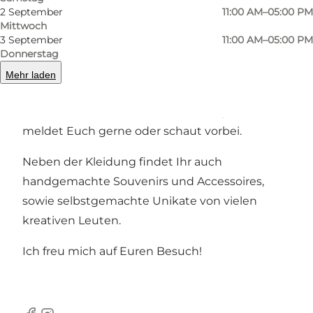
2 September
11:00 AM–05:00 PM
Mittwoch
3 September
11:00 AM–05:00 PM
Ich habe eine "Als"-Kollektion entworfen, zu der
Donnerstag
im Moment Mützen, Hoodies und
Mehr laden
Bade/Surfponchos gehören.
Ihr könnt auch individuelle Kleidung bestellen -
meldet Euch gerne oder schaut vorbei.
Neben der Kleidung findet Ihr auch
handgemachte Souvenirs und Accessoires,
sowie selbstgemachte Unikate von vielen
kreativen Leuten.
Ich freu mich auf Euren Besuch!