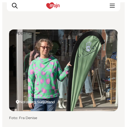
Shopping
Erlebnisse
Städte und Regionen
Events
Übernachtung
Plane deine Reise
Booking
Nordborg, Südjütland
Foto
:
Fra Denise