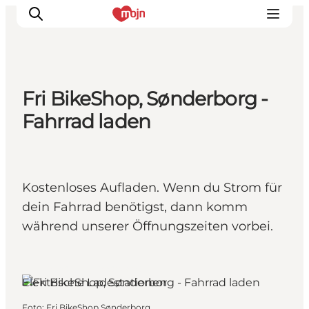
Fri BikeShop, Sønderborg -
Erlebnisse
Fahrrad laden
Städte und Regionen
Events
Übernachtung
Kostenloses Aufladen. Wenn du Strom für
Plane deine Reise
dein Fahrrad benötigst, dann komm
Booking
während unserer Öffnungszeiten vorbei.
Sønderborg, Südjütland
Elektrische Ladestationen
Foto
:
Fri BikeShop Sønderborg