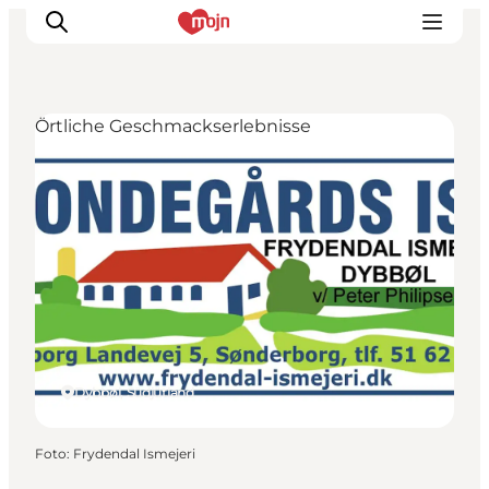
Örtliche Geschmackserlebnisse
Erlebnisse
Städte und Regionen
Events
Übernachtung
Plane deine Reise
Booking
Dybbøl, Südjütland
Foto
:
Frydendal Ismejeri