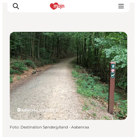
Naturgebiete
Erlebnisse
Städte und Regionen
Events
Übernachtung
Plane deine Reise
Booking
Aabenraa, Südjütland
Foto
:
Destination Sønderjylland - Aabenraa