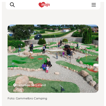
Sport und Aktivitäten
Erlebnisse
Städte und Regionen
Events
Übernachtung
Plane deine Reise
Booking
Haderslev, Südjütland
Foto
:
Gammelbro Camping