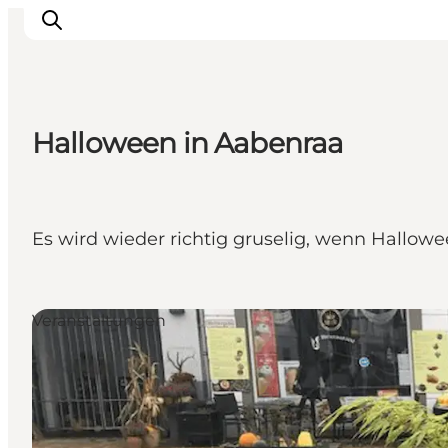
Halloween in Aabenraa
Erlebnisse
Städte und Regionen
Events
Es wird wieder richtig gruselig, wenn Hallowee
Übernachtung
Plane deine Reise
Booking
Veranstaltungen