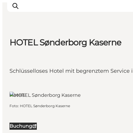
HOTEL Sønderborg Kaserne
Erlebnisse
Städte und Regionen
Events
Schlüsselloses Hotel mit begrenztem Service
Übernachtung
Plane deine Reise
Sønderborg, Südjütland
Booking
Hotels
Foto
:
HOTEL Sønderborg Kaserne
Buchung