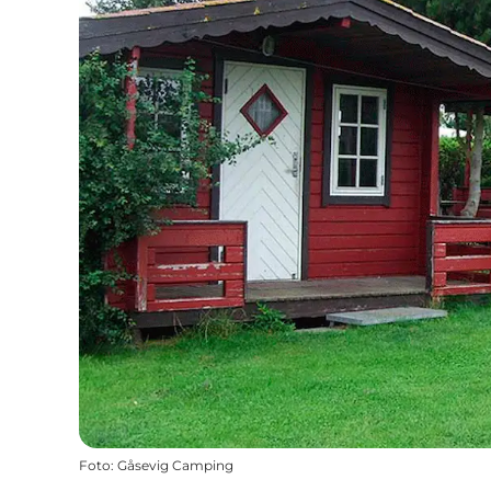
Foto
:
Gåsevig Camping