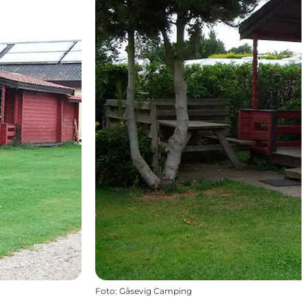
Foto
:
Gåsevig Camping