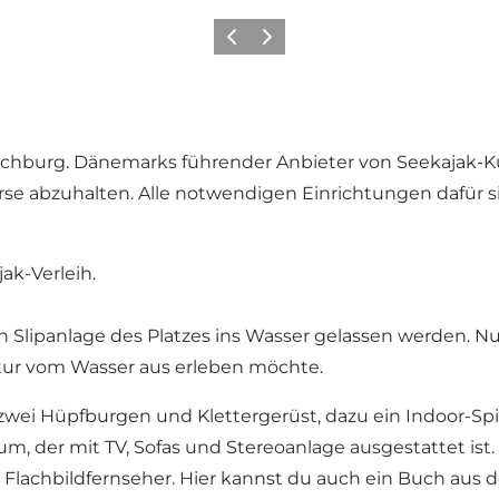
Zurück
Weiter
chburg. Dänemarks führender Anbieter von Seekajak-Ku
rse abzuhalten. Alle notwendigen Einrichtungen dafür 
ak-Verleih.
n Slipanlage des Platzes ins Wasser gelassen werden. N
atur vom Wasser aus erleben möchte.
a. zwei Hüpfburgen und Klettergerüst, dazu ein Indoor-Spi
m, der mit TV, Sofas und Stereoanlage ausgestattet ist
achbildfernseher. Hier kannst du auch ein Buch aus der