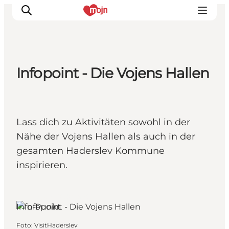
Infopoint - Die Vojens Hallen
Erlebnisse
Städte und Regionen
Events
Lass dich zu Aktivitäten sowohl in der
Übernachtung
Nähe der Vojens Hallen als auch in der
Plane deine Reise
gesamten Haderslev Kommune
Booking
inspirieren.
Vojens, Südjütland
Info-Punkt
Foto
:
VisitHaderslev