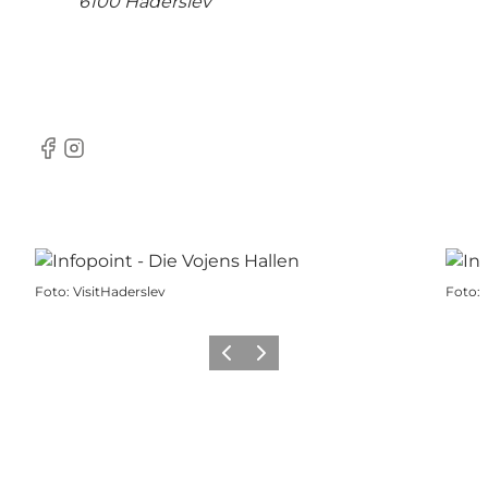
6100 Haderslev
Facebook
Instagram
Foto
:
VisitHaderslev
Foto
:
Zurück
Weiter