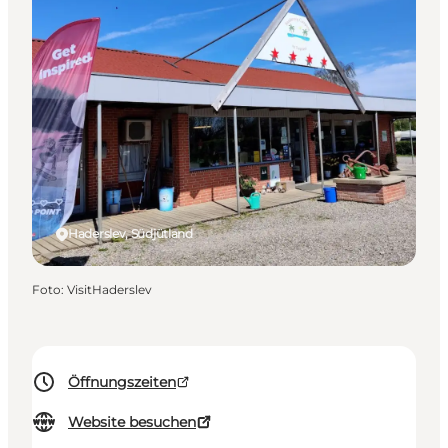
Haderslev, Südjütland
Foto
:
VisitHaderslev
Öffnungszeiten
Website besuchen