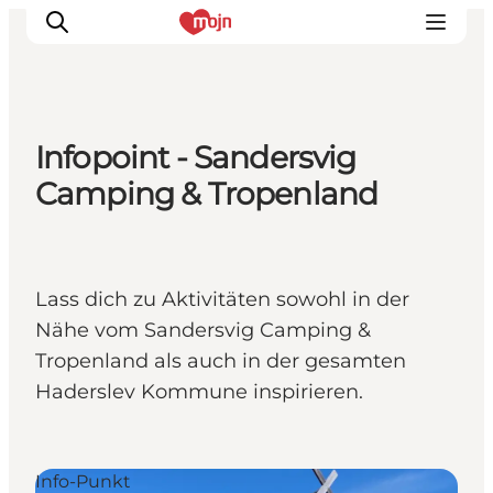
Infopoint - Sandersvig
Erlebnisse
Camping & Tropenland
Städte und Regionen
Events
Übernachtung
Lass dich zu Aktivitäten sowohl in der
Plane deine Reise
Nähe vom Sandersvig Camping &
Booking
Tropenland als auch in der gesamten
Haderslev Kommune inspirieren.
Info-Punkt