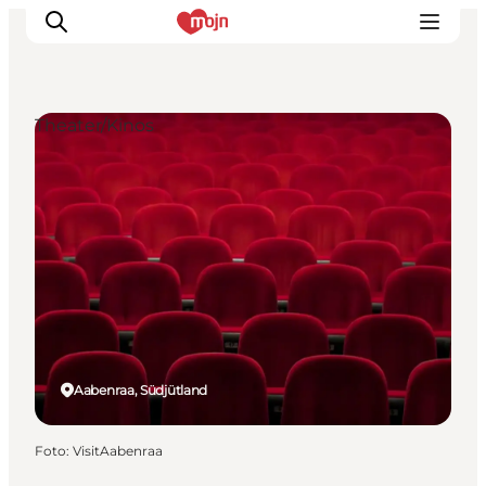
Theater/Kinos
Erlebnisse
Städte und Regionen
Events
Übernachtung
Plane deine Reise
Booking
Aabenraa, Südjütland
Foto
:
VisitAabenraa