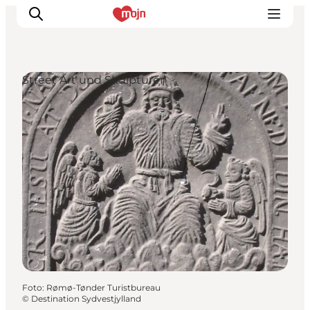
Street Art und Skulpturen
Erlebnisse
Städte und Regionen
Events
Übernachtung
Plane deine Reise
Booking
Foto
:
Rømø-Tønder Turistbureau
©
Destination Sydvestjylland