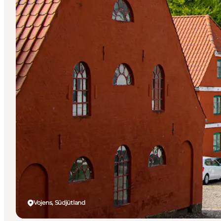
Vojens, Südjütland