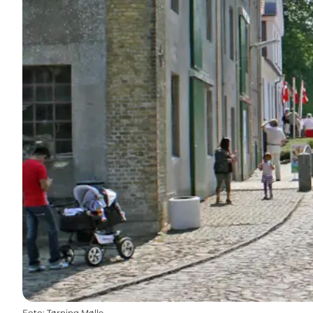
Foto
:
Tørning Mølle