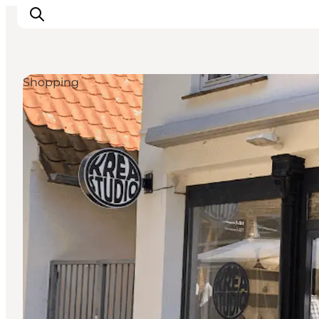
Shopping
Erlebnisse
Städte und Regionen
Events
Übernachtung
Plane deine Reise
Booking