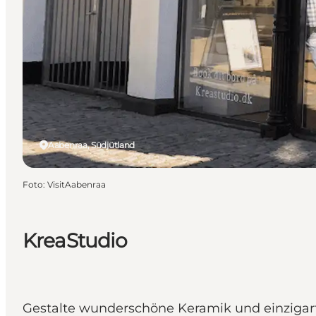
Aabenraa, Südjütland
Foto
:
VisitAabenraa
KreaStudio
Gestalte wunderschöne Keramik und einzigar