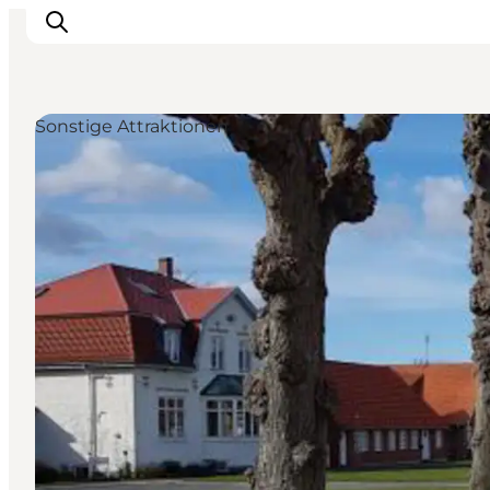
Sonstige Attraktionen
Erlebnisse
Städte und Regionen
Events
Übernachtung
Plane deine Reise
Booking