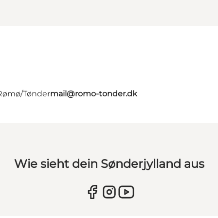
- Rømø/Tønder
mail@romo-tonder.dk
Wie sieht dein Sønderjylland aus