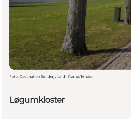
Foto
:
Destination Sønderjylland - Rømø/Tønder
Løgumkloster