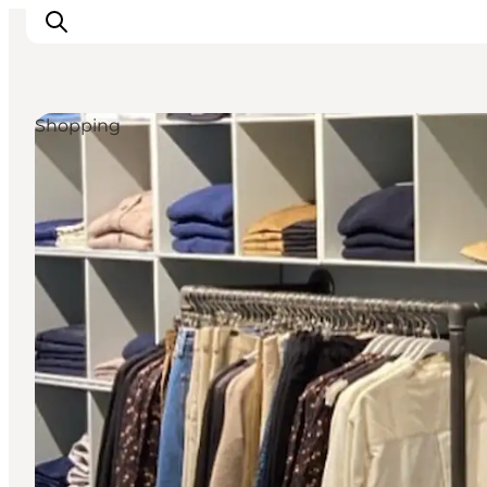
Shopping
Erlebnisse
Städte und Regionen
Events
Übernachtung
Plane deine Reise
Booking