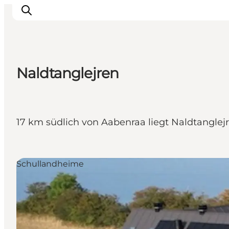
Naldtanglejren
Erlebnisse
Städte und Regionen
Events
17 km südlich von Aabenraa liegt Naldtangle
Übernachtung
Plane deine Reise
Booking
Schullandheime