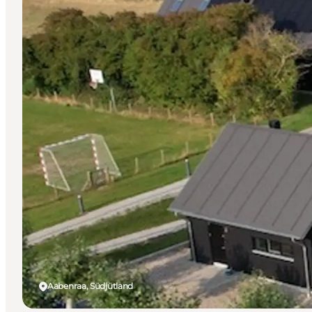
Aabenraa, Südjütland