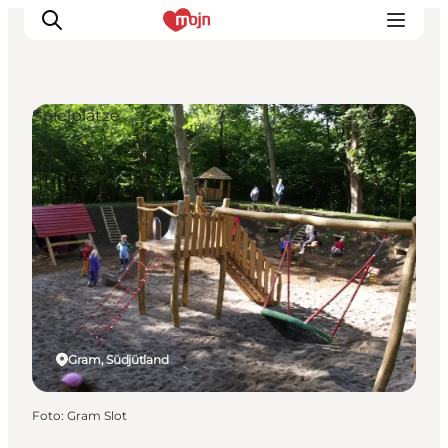
Spielplätze
Erlebnisse
Städte und Regionen
Events
Übernachtung
Plane deine Reise
Booking
Gram, Südjütland
Foto
:
Gram Slot