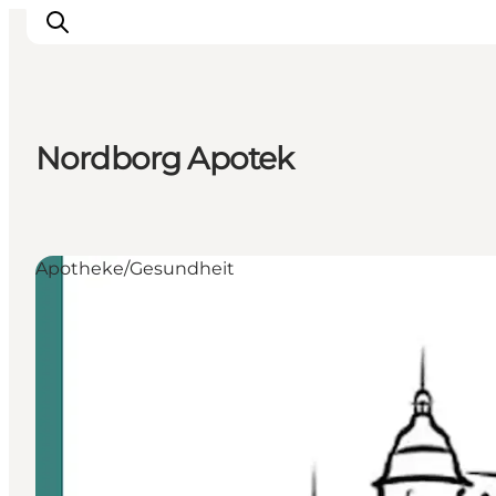
Nordborg Apotek
Erlebnisse
Städte und Regionen
Events
Apotheke/Gesundheit
Übernachtung
Plane deine Reise
Booking