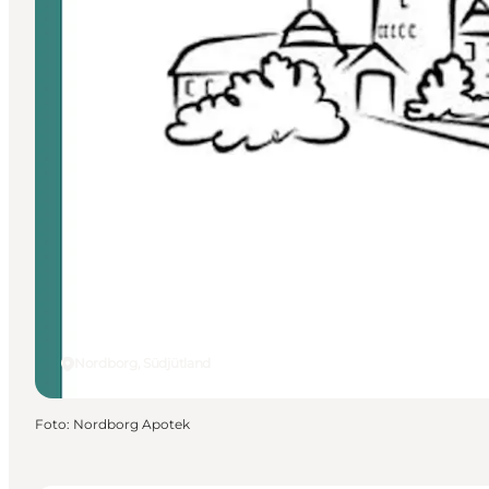
Nordborg, Südjütland
Foto
:
Nordborg Apotek