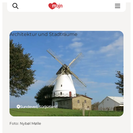
Architektur und Stadträume
Erlebnisse
Städte und Regionen
Events
Übernachtung
Plane deine Reise
Booking
Sundeved, Südjütland
Foto
:
Nybøl Mølle