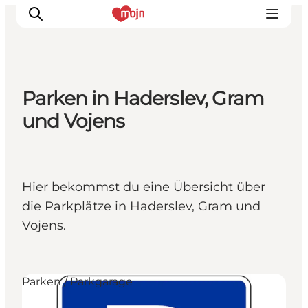
Parken in Haderslev, Gram
Erlebnisse
und Vojens
Städte und Regionen
Events
Übernachtung
Hier bekommst du eine Übersicht über
Plane deine Reise
die Parkplätze in Haderslev, Gram und
Booking
Vojens.
Parken / Parkgarage