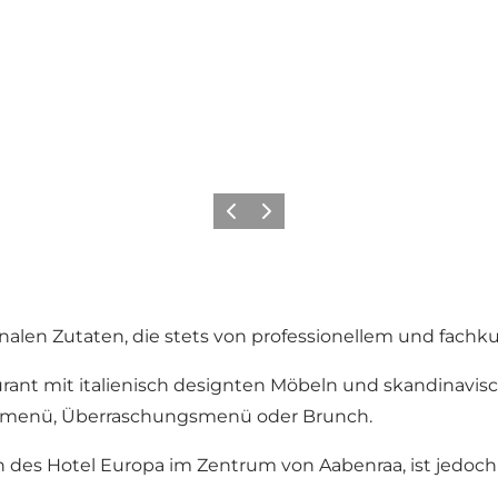
Zurück
Weiter
sonalen Zutaten, die stets von professionellem und fach
nt mit italienisch designten Möbeln und skandinavische
sonmenü, Überraschungsmenü oder Brunch.
n des
Hotel Europa
im Zentrum von Aabenraa, ist jedoch