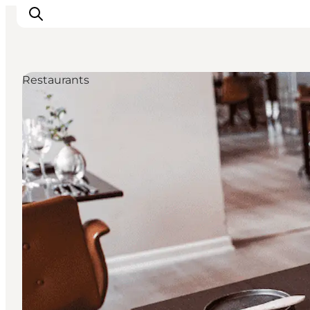
Restaurants
Erlebnisse
Städte und Regionen
Events
Übernachtung
Plane deine Reise
Booking