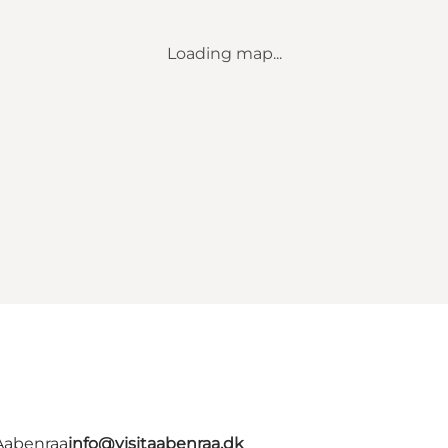
Loading map...
 Aabenraa
info@visitaabenraa.dk