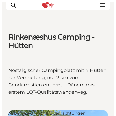
Rinkenæshus Camping -
Erlebnisse
Hütten
Städte und Regionen
Events
Übernachtung
Nostalgischer Campingplatz mit 4 Hütten
Plane deine Reise
zur Vermietung, nur 2 km vom
Booking
Gendarmstien entfernt – Dänemarks
erstem LQT-Qualitätswanderweg.
Außergewöhnliche Übernachtungen