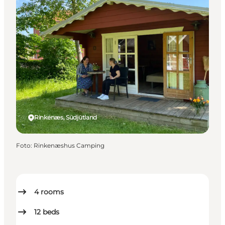
Rinkenæs, Südjütland
Foto
:
Rinkenæshus Camping
4
rooms
12
beds