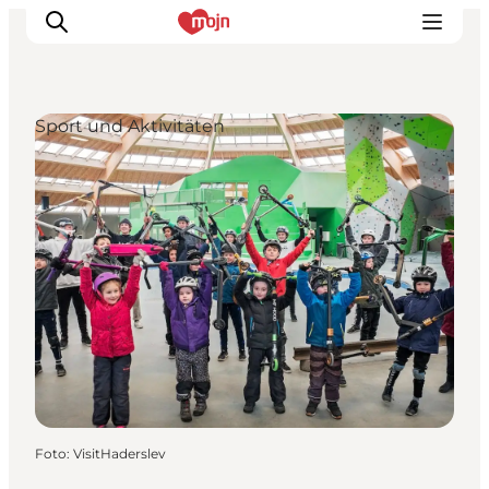
Sport und Aktivitäten
Erlebnisse
Städte und Regionen
Events
Übernachtung
Plane deine Reise
Booking
Foto
:
VisitHaderslev