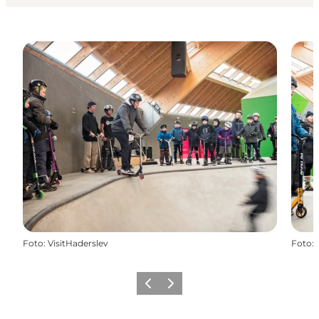
Foto
:
VisitHaderslev
Foto
:
Zurück
Weiter