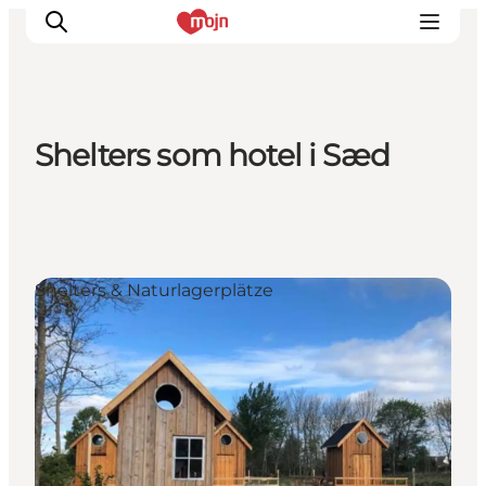
Shelters som hotel i Sæd
Erlebnisse
Städte und Regionen
Events
Übernachtung
Shelters & Naturlagerplätze
Plane deine Reise
Booking