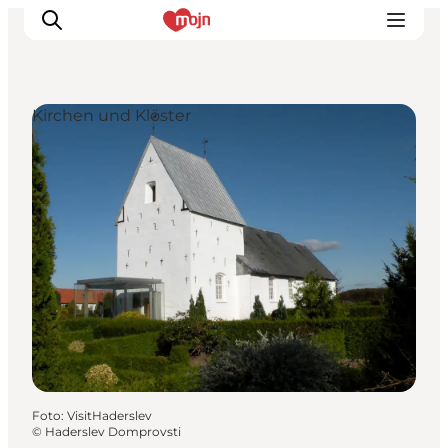
Kirchen und Klöster
Erlebnisse
Städte und Regionen
Events
Übernachtung
Plane deine Reise
Booking
Foto
:
VisitHaderslev
©
Haderslev Domprovsti