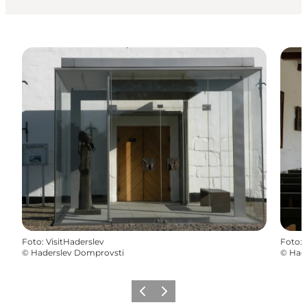
Foto
:
VisitHaderslev
Foto
:
©
Haderslev Domprovsti
©
Had
Zurück
Weiter