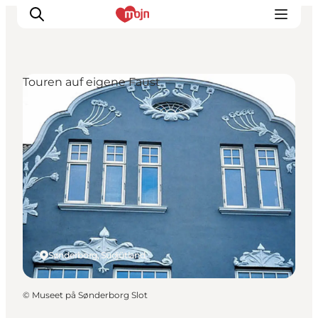
Touren auf eigene Faust
Erlebnisse
Städte und Regionen
Events
Übernachtung
Plane deine Reise
Booking
Sønderborg, Südjütland
©
Museet på Sønderborg Slot