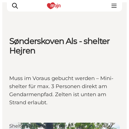
Sønderskoven Als - shelter
Erlebnisse
Hejren
Städte und Regionen
Events
Übernachtung
Muss im Voraus gebucht werden – Mini-
Plane deine Reise
shelter für max. 3 Personen direkt am
Booking
Gendarmenpfad. Zelten ist unten am
Strand erlaubt.
Shelters & Naturlagerplätze