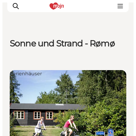
Sonne und Strand - Rømø
Erlebnisse
Städte und Regionen
Events
Ferienhäuser
Übernachtung
Plane deine Reise
Booking